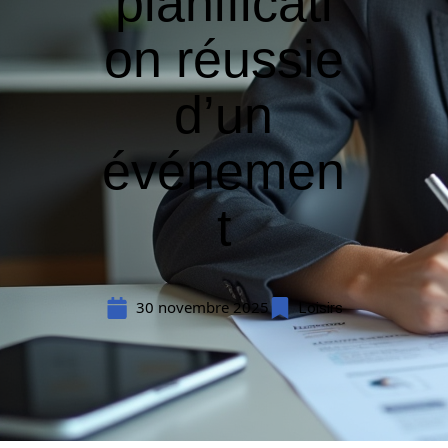
planificati
on réussie
d’un
événemen
t
30 novembre 2025
Loisirs