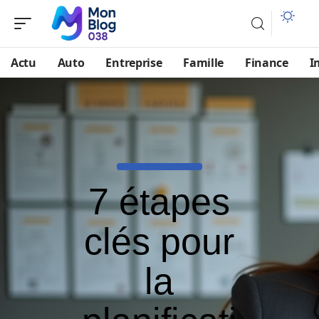
Actu
Auto
Entreprise
Famille
Finance
I
7 étapes
clés pour
la