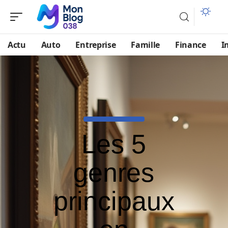
Actu
Auto
Entreprise
Famille
Finance
I
Les 5
genres
principaux