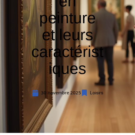
en
peinture
et leurs
caractérist
iques
30 novembre 2025
Loisirs