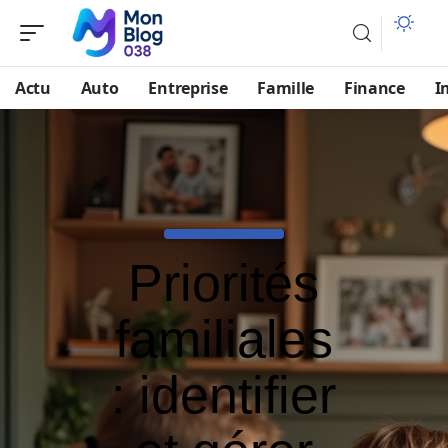
Actu
Auto
Entreprise
Famille
Finance
I
Priorités
familiales
: identifier