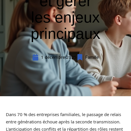
et gérer
les enjeux
principaux
1 décembre 2025
Famille
Dans 70 % des entreprises familiales, le passage de relais
entre générations échoue après la seconde transmission.
L’anticipation des conflits et la répartition des rôles restent