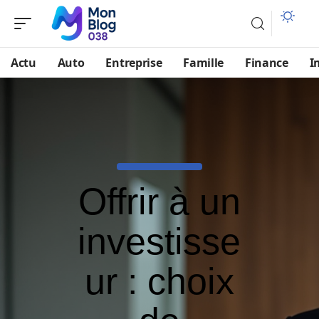
Actu
Auto
Entreprise
Famille
Finance
I
Offrir à un
investisse
ur : choix