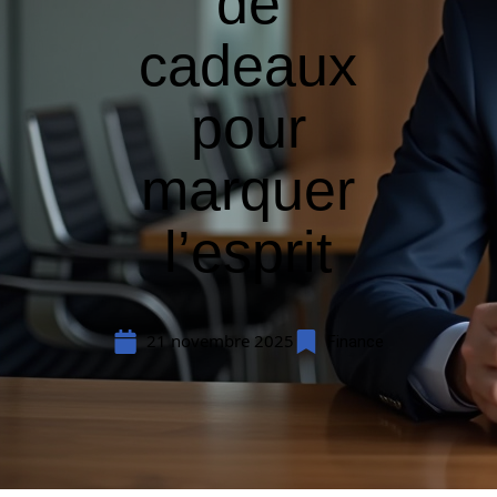
de
cadeaux
pour
marquer
l’esprit
21 novembre 2025
Finance