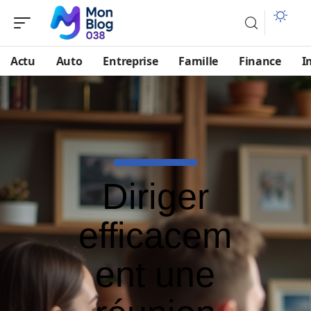
Actu
Auto
Entreprise
Famille
Finance
I
Diriger
efficacem
ent une