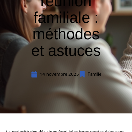
réunion
familiale :
méthodes
et astuces
14 novembre 2025
Famille
La majorité des décisions familiales importantes échouent