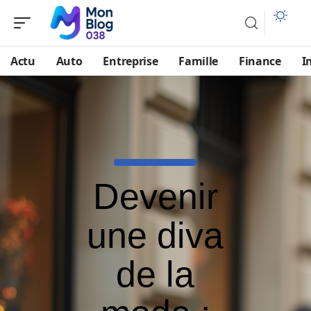
Actu
Auto
Entreprise
Famille
Finance
I
Devenir
une diva
de la