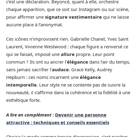
c’est une déclaration. Beyoncé, quant à elle, orchestre
chaque apparition, que ce soit sur Instagram ou sur scène,
pour affirmer une
signature vestimentaire
qui ne laisse
aucune place à l’anonymat.
Ces icônes n’improvisent rien. Gabrielle Chanel, Yves Saint
Laurent, Vivienne Westwood : chaque figure a renversé ce
qui se faisait, imposé une
allure
propre. Leur point
commun ? Ils ont su ancrer l’
élégance
dans l’air du temps,
sans jamais sacrifier l’
audace
. Grace Kelly, Audrey
Hepburn : ces noms incarnent une
élégance
intemporelle
. Leur style ne se contente pas de suivre la
nouveauté, il s’affirme dans la cohérence et la fidélité à une
esthétique forte.
A lire en complément :
Devenir une personne
attractive : techniques et conseils essentiels
Choisir la mode comme terrain d’expression, c’est piocher