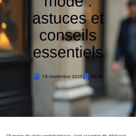
mode :
astuces et
conseils
essentiels
18 novembre 2025
Mode
Changer de style vestimentaire, c’est accepter de déplacer