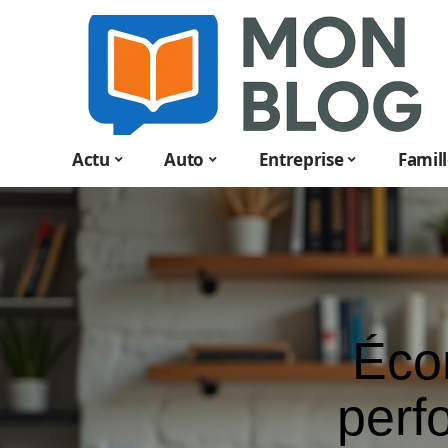
Actu
Auto
Entreprise
Famil
Écon
perf