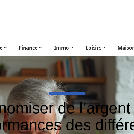
le
Finance
Immo
Loisirs
Maiso
omiser de l’argent 
ormances des différ