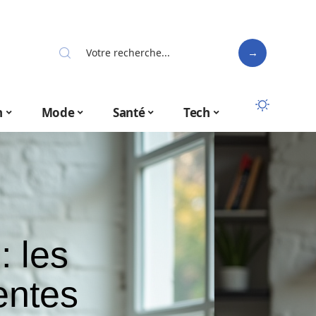
n
Mode
Santé
Tech
: les
entes