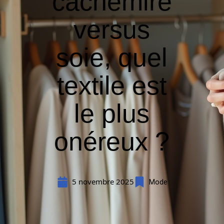
cachemire
versus
soie, quel
textile est
le plus
onéreux ?
5 novembre 2025
Mode