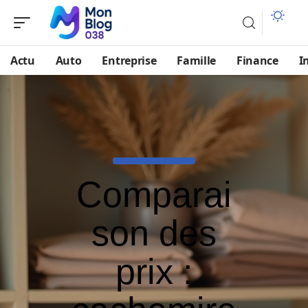
Actu
Auto
Entreprise
Famille
Finance
I
Comparai
son des
prix :